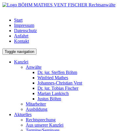
Start
Impressum
Datenschutz
Anfahrt
Kontakt
Toggle navigation
Kanzlei
Anwälte
Dr. jur. Steffen Böhm
Winfried Mathes
Johannes-Christian Vent
Dr. jur. Tobias Fischer
Marian Lankisch
Justus Böhm
Mitarbeiter
Ausbildung
Aktuelles
Rechtsprechung
Aus unserer Kanzlei
Termine/Seminare