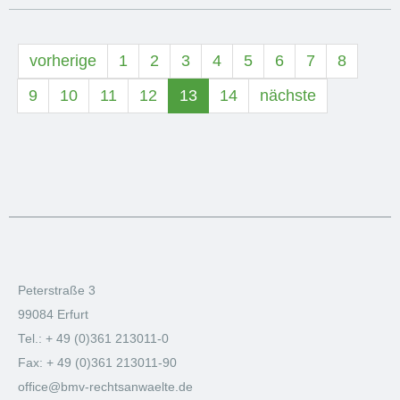
vorherige
1
2
3
4
5
6
7
8
9
10
11
12
13
14
nächste
Peterstraße 3
99084 Erfurt
Tel.: + 49 (0)361 213011-0
Fax: + 49 (0)361 213011-90
office@bmv-rechtsanwaelte.de