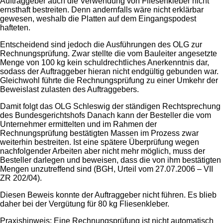
Auftraggeber auch die Verwendung von Fliesenkleber nicht
ernsthaft bestreiten. Denn andernfalls wäre nicht erklärbar
gewesen, weshalb die Platten auf dem Eingangspodest
hafteten.
Entscheidend sind jedoch die Ausführungen des OLG zur
Rechnungsprüfung. Zwar stellte die vom Bauleiter angesetzte
Menge von 100 kg kein schuldrechtliches Anerkenntnis dar,
sodass der Auftraggeber hieran nicht endgültig gebunden war.
Gleichwohl führte die Rechnungsprüfung zu einer Umkehr der
Beweislast zulasten des Auftraggebers.
Damit folgt das OLG Schleswig der ständigen Rechtsprechung
des Bundesgerichtshofs Danach kann der Besteller die vom
Unternehmer ermittelten und im Rahmen der
Rechnungsprüfung bestätigten Massen im Prozess zwar
weiterhin bestreiten. Ist eine spätere Überprüfung wegen
nachfolgender Arbeiten aber nicht mehr möglich, muss der
Besteller darlegen und beweisen, dass die von ihm bestätigten
Mengen unzutreffend sind (BGH, Urteil vom 27.07.2006 – VII
ZR 202/04).
Diesen Beweis konnte der Auftraggeber nicht führen. Es blieb
daher bei der Vergütung für 80 kg Fliesenkleber.
Praxishinweis: Eine Rechnungsprüfung ist nicht automatisch